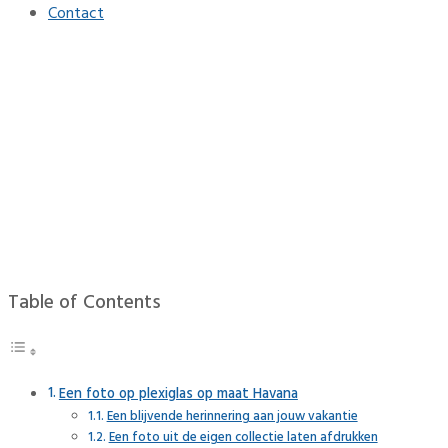
Contact
Een foto op plexiglas op m
Home
Interieur
Een foto op plexiglas op maat Havana
Table of Contents
Een foto op plexiglas op maat Havana
Een blijvende herinnering aan jouw vakantie
Een foto uit de eigen collectie laten afdrukken