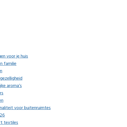
en voor je huis
n familie
en
gezelligheid
ijke aroma’s
rs
en
aliteit voor buitenruimtes
026
 textiles