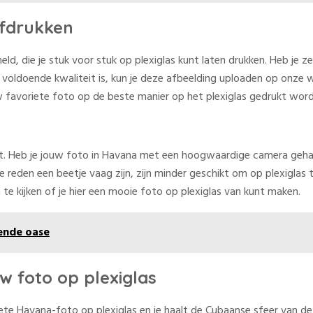
 afdrukken
d, die je stuk voor stuk op plexiglas kunt laten drukken. Heb je z
van voldoende kwaliteit is, kun je deze afbeelding uploaden op onze
uw favoriete foto op de beste manier op het plexiglas gedrukt word
t. Heb je jouw foto in Havana met een hoogwaardige camera gehaald
reden een beetje vaag zijn, zijn minder geschikt om op plexiglas 
te kijken of je hier een mooie foto op plexiglas van kunt maken.
ende oase
uw foto op plexiglas
riete Havana-foto op plexiglas en je haalt de Cubaanse sfeer van d