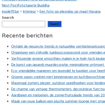
Next Post
Fototapete Buddha
inside111.be
>
Interieur
>
Een foto op plexiglas op maat Havana
Search
Search
Recente berichten
Ontdek de nieuwste trends in natuurlijke ventilatieoplossing
Organiseer een stijlvolle tuinbioscoopavond voor vrienden e
Verfrissende groene smoothies maken in je high-tech keuk
De kunst van japandi muurdecoratie: minimalisme ontmoet 
Eco-vriendelijke manieren om lavendel te kweken voor heerl
Groene oases creëren met binnengroen en luchtbevochtige
Maximaal zomers plezier: outdoor speelhoeken voor kinder
De charme van vintage thermometers: decoratieve function
Aardbeien en meloenen: de zomerfruitsalade trends van 2
Maak van jouw balkon een pluche summer lounge met smart