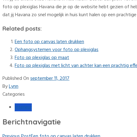
foto op plexiglas Havana die je op de website hebt gezien of he
dat jij Havana zo snel mogelijk in huis kunt halen op een prachtig
Related posts:
Een foto op canvas laten drukken
Ophangsystemen voor foto op plexiglas
Foto op plexiglas op maat
Foto op plexiglas met licht van achter kan een prachtig eff
Published On
september 11, 2017
By
Lynn
Categories
Interieur
Berichtnavigatie
Previous Post
Een foto op canvas laten drukken