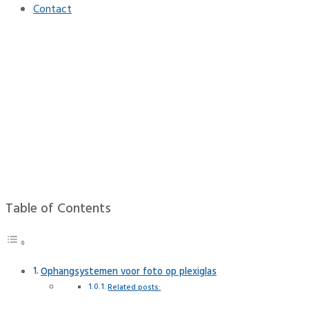
Contact
Ophangsystemen voor foto
op plexiglas
Home
Interieur
Ophangsystemen voor foto op plexiglas
Table of Contents
Ophangsystemen voor foto op plexiglas
Related posts: