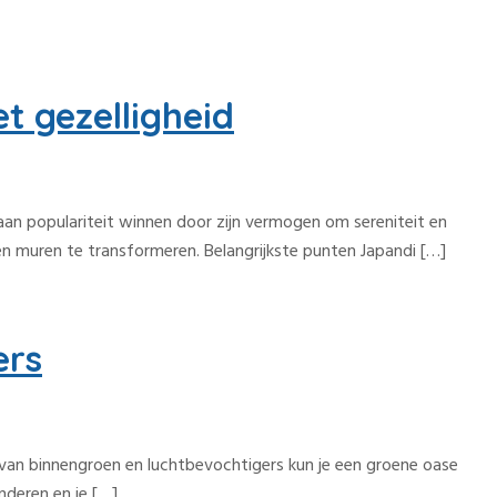
t gezelligheid
l aan populariteit winnen door zijn vermogen om sereniteit en
gen muren te transformeren. Belangrijkste punten Japandi […]
ers
e van binnengroen en luchtbevochtigers kun je een groene oase
nderen en je […]