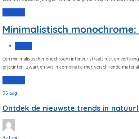
Read More
Minimalistisch monochrome: s
Interieur
Een minimalistisch monochroom interieur straalt rust en verfijni
grijstinten, zwart en wit in combinatie met verschillende materia
Read More
05
aug
Ontdek de nieuwste trends in natuurli
By
Lynn