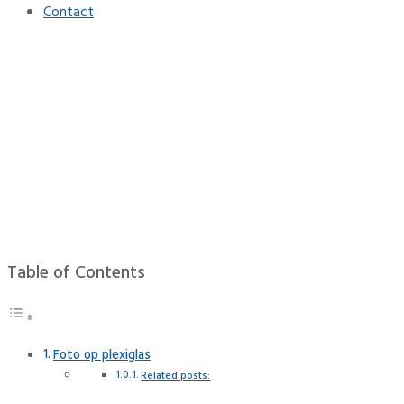
Contact
Foto op plexiglas op maat
Home
Interieur
Foto op plexiglas op maat
Table of Contents
Foto op plexiglas
Related posts: