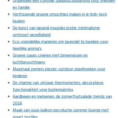
Organiseer een stijlvolle tuinbioscoopavond voor vrienden
en familie
Verfrissende groene smoothies maken in je high-tech
keuken
De kunst van japandi muurdecoratie: minimalisme
ontmoet gezelligheid
Eco-vriendelijke manieren om lavendel te kweken voor
heerlijke aroma’s
Groene oases creëren met binnengroen en
luchtbevochtigers
Maximaal zomers plezier: outdoor speelhoeken voor
kinderen
De charme van vintage thermometers: decoratieve
functionaliteit voor buitenruimtes
Aardbeien en meloenen: de zomerfruitsalade trends van
2026
Maak van jouw balkon een pluche summer lounge met
smart textiles