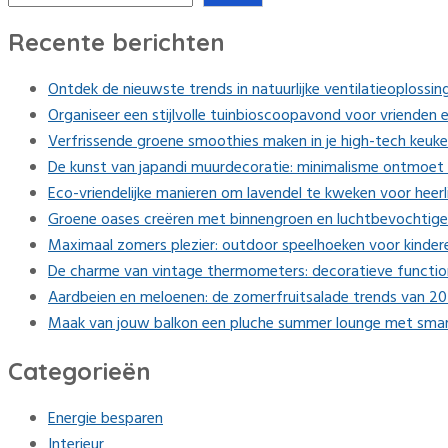
Recente berichten
Ontdek de nieuwste trends in natuurlijke ventilatieoplossing
Organiseer een stijlvolle tuinbioscoopavond voor vrienden e
Verfrissende groene smoothies maken in je high-tech keuk
De kunst van japandi muurdecoratie: minimalisme ontmoet 
Eco-vriendelijke manieren om lavendel te kweken voor heerl
Groene oases creëren met binnengroen en luchtbevochtige
Maximaal zomers plezier: outdoor speelhoeken voor kinder
De charme van vintage thermometers: decoratieve function
Aardbeien en meloenen: de zomerfruitsalade trends van 2
Maak van jouw balkon een pluche summer lounge met smart
Categorieën
Energie besparen
Interieur