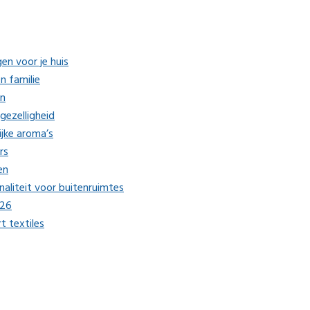
en voor je huis
n familie
en
gezelligheid
ijke aroma’s
rs
en
aliteit voor buitenruimtes
026
 textiles