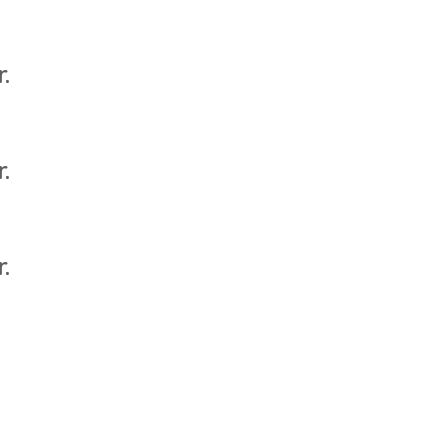
.
.
.