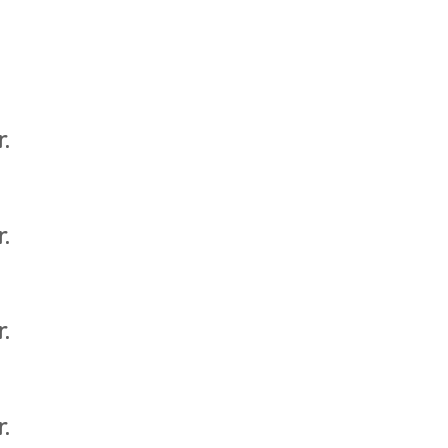
.
.
.
.