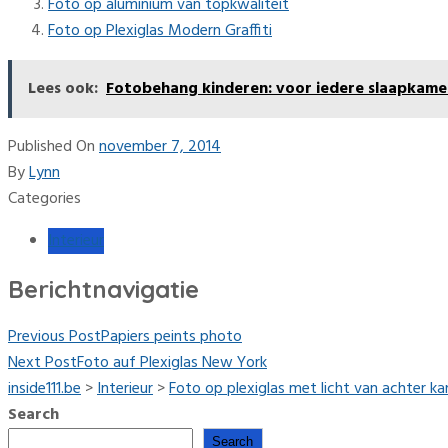
Foto op aluminium van topkwaliteit
Foto op Plexiglas Modern Graffiti
Lees ook:
Fotobehang kinderen: voor iedere slaapkame
Published On
november 7, 2014
By
Lynn
Categories
Interieur
Berichtnavigatie
Previous Post
Papiers peints photo
Next Post
Foto auf Plexiglas New York
inside111.be
>
Interieur
>
Foto op plexiglas met licht van achter ka
Search
Search