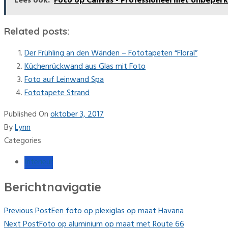
Lees ook:
Foto op Canvas - Professioneel met onbeper
Related posts:
Der Frühling an den Wänden – Fototapeten “Floral”
Küchenrückwand aus Glas mit Foto
Foto auf Leinwand Spa
Fototapete Strand
Published On
oktober 3, 2017
By
Lynn
Categories
Interieur
Berichtnavigatie
Previous Post
Een foto op plexiglas op maat Havana
Next Post
Foto op aluminium op maat met Route 66