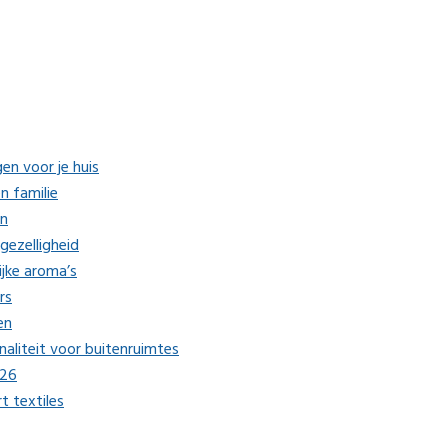
en voor je huis
n familie
en
gezelligheid
ijke aroma’s
rs
en
aliteit voor buitenruimtes
026
 textiles