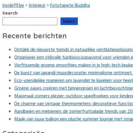
inside111.be
>
Interieur
>
Fototapete Buddha
Search
Search
Recente berichten
Ontdek de nieuwste trends in natuurlijke ventilatieoplossing
Organiseer een stijlvolle tuinbioscoopavond voor vrienden e
Verfrissende groene smoothies maken in je high-tech keuk
De kunst van japandi muurdecoratie: minimalisme ontmoet 
Eco-vriendelijke manieren om lavendel te kweken voor heerl
Groene oases creëren met binnengroen en luchtbevochtige
Maximaal zomers plezier: outdoor speelhoeken voor kinder
De charme van vintage thermometers: decoratieve function
Aardbeien en meloenen: de zomerfruitsalade trends van 2
Maak van jouw balkon een pluche summer lounge met smart