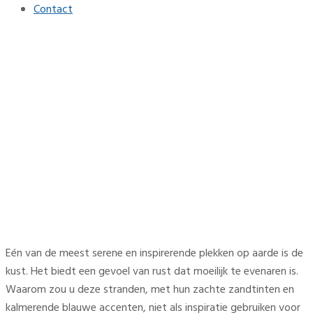
Contact
Impressie van de kust:
interieurideeën met
sandtinten en blauwe
accenten
Home
Interieur
Impressie van de kust: interieurideeën met sandtinten en
blauwe accenten
Eén van de meest serene en inspirerende plekken op aarde is de
kust. Het biedt een gevoel van rust dat moeilijk te evenaren is.
Waarom zou u deze stranden, met hun zachte zandtinten en
kalmerende blauwe accenten, niet als inspiratie gebruiken voor