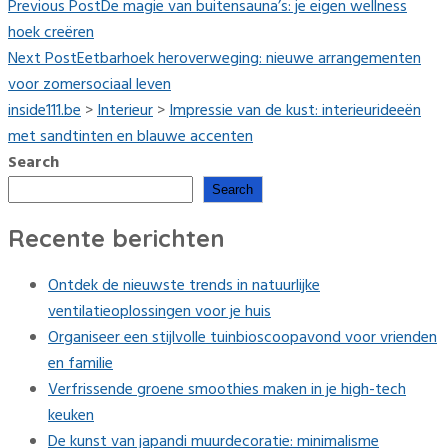
Previous Post
De magie van buitensauna’s: je eigen wellness
hoek creëren
Next Post
Eetbarhoek heroverweging: nieuwe arrangementen
voor zomersociaal leven
inside111.be
>
Interieur
>
Impressie van de kust: interieurideeën
met sandtinten en blauwe accenten
Search
Search
Recente berichten
Ontdek de nieuwste trends in natuurlijke
ventilatieoplossingen voor je huis
Organiseer een stijlvolle tuinbioscoopavond voor vrienden
en familie
Verfrissende groene smoothies maken in je high-tech
keuken
De kunst van japandi muurdecoratie: minimalisme