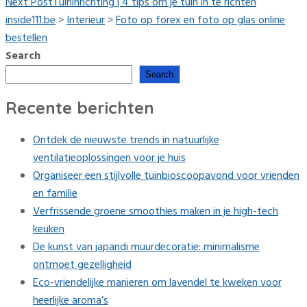
Next Post
Tuininrichting | 4 tips om je tuin in te richten
inside111.be
>
Interieur
>
Foto op forex en foto op glas online
bestellen
Search
Search
Recente berichten
Ontdek de nieuwste trends in natuurlijke
ventilatieoplossingen voor je huis
Organiseer een stijlvolle tuinbioscoopavond voor vrienden
en familie
Verfrissende groene smoothies maken in je high-tech
keuken
De kunst van japandi muurdecoratie: minimalisme
ontmoet gezelligheid
Eco-vriendelijke manieren om lavendel te kweken voor
heerlijke aroma’s