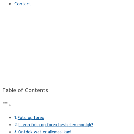
Contact
Foto op forex en foto op
glas online bestellen
Home
Interieur
Foto op forex en foto op glas online bestellen
Table of Contents
Foto op forex
Is een foto op forex bestellen moeilijk?
Ontdek wat er allemaal kan!