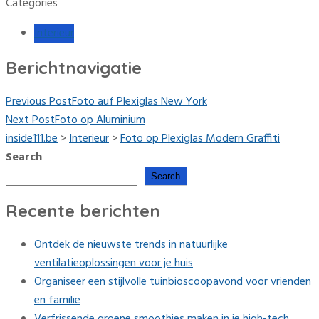
Categories
Interieur
Berichtnavigatie
Previous Post
Foto auf Plexiglas New York
Next Post
Foto op Aluminium
inside111.be
>
Interieur
>
Foto op Plexiglas Modern Graffiti
Search
Search
Recente berichten
Ontdek de nieuwste trends in natuurlijke
ventilatieoplossingen voor je huis
Organiseer een stijlvolle tuinbioscoopavond voor vrienden
en familie
Verfrissende groene smoothies maken in je high-tech