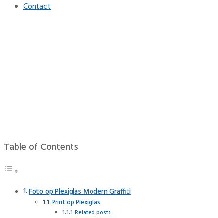
Contact
Foto op Plexiglas Modern
Graffiti
Home
Interieur
Foto op Plexiglas Modern Graffiti
Table of Contents
Foto op Plexiglas Modern Graffiti
Print op Plexiglas
Related posts: