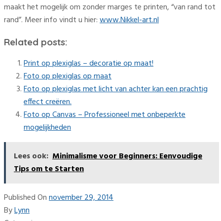
maakt het mogelijk om zonder marges te printen, “van rand tot
rand”. Meer info vindt u hier:
www.Nikkel-art.nl
Related posts:
Print op plexiglas – decoratie op maat!
Foto op plexiglas op maat
Foto op plexiglas met licht van achter kan een prachtig
effect creëren.
Foto op Canvas – Professioneel met onbeperkte
mogelijkheden
Lees ook:
Minimalisme voor Beginners: Eenvoudige
Tips om te Starten
Published On
november 29, 2014
By
Lynn