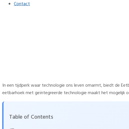
Contact
Eetbarhoek heroverweging: 
Home
Interieur
Eetbarhoek heroverweging: nieuwe arrangementen voor zo
In een tijdperk waar technologie ons leven omarmt, biedt de E
eetbarhoek met geïntegreerde technologie maakt het mogelijk om
Table of Contents