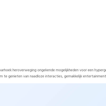
nieuwe arrangementen voor z
mersociaal leven
etbarhoek heroverweging ongekende mogelijkheden voor een hyperg
 te genieten van naadloze interacties, gemakkelijk entertainment