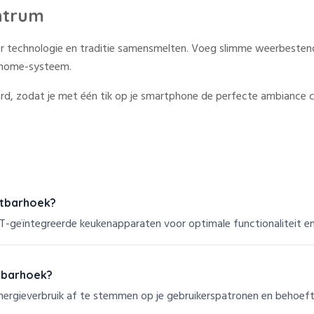
entrum
r technologie en traditie samensmelten. Voeg slimme weerbestendi
rthome-systeem.
d, zodat je met één tik op je smartphone de perfecte ambiance cr
etbarhoek?
T-geïntegreerde keukenapparaten voor optimale functionaliteit en
etbarhoek?
ergieverbruik af te stemmen op je gebruikerspatronen en behoeft