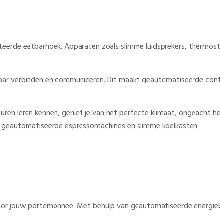
n
teerde eetbarhoek. Apparaten zoals slimme luidsprekers, thermosta
aar verbinden en communiceren. Dit maakt geautomatiseerde contro
en leren kennen, geniet je van het perfecte klimaat, ongeacht he
ls geautomatiseerde espressomachines en slimme koelkasten.
ok voor jouw portemonnee. Met behulp van geautomatiseerde energie