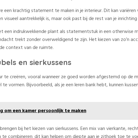
 een krachtig statement te maken in je interieur. Dit kan variëre
en visueel aantrekkelijk is, maar ook past bij de rest van je inrichti
t een indrukwekkende plant als statementstuk in een otherwise min
ndacht trekt zonder overweldigend te zijn. Het kiezen van zo’n ac
 de context van de ruimte.
bels en sierkussens
ieur te creëren, vooral wanneer ze goed worden afgestemd op de me
e vormen. Bijvoorbeeld, als je een leren bank hebt, kunnen kussen
g om een kamer persoonlijk te maken
 brengen bij het kiezen van sierkussens. Een mix van vierkante, rec
en te combineren; dit kan helpen om diepte aan je zithoek toe te 