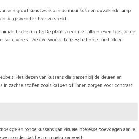
n van een groot kunstwerk aan de muur tot een opvallende lamp
ng en de gewenste sfeer versterkt.
imalistische ruimte. De plant voegt niet alleen leven toe aan de
cessoire vereist weloverwogen keuzes; het moet niet alleen
ubels. Het kiezen van kussens die passen bij de kleuren en
s in zachte stoffen zoals katoen of linnen zorgen voor contrast
hthoekige en ronde kussens kan visuele interesse toevoegen aan je
voegen zonder dat het rommelig aanvoelt.