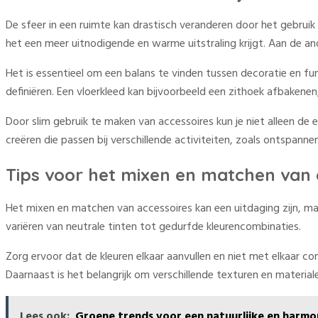
De sfeer in een ruimte kan drastisch veranderen door het gebrui
het een meer uitnodigende en warme uitstraling krijgt. Aan de an
Het is essentieel om een balans te vinden tussen decoratie en f
definiëren. Een vloerkleed kan bijvoorbeeld een zithoek afbakene
Door slim gebruik te maken van accessoires kun je niet alleen de e
creëren die passen bij verschillende activiteiten, zoals ontspanne
Tips voor het mixen en matchen van 
Het mixen en matchen van accessoires kan een uitdaging zijn, maa
variëren van neutrale tinten tot gedurfde kleurencombinaties.
Zorg ervoor dat de kleuren elkaar aanvullen en niet met elkaar co
Daarnaast is het belangrijk om verschillende texturen en materia
Lees ook:
Groene trends voor een natuurlijke en har