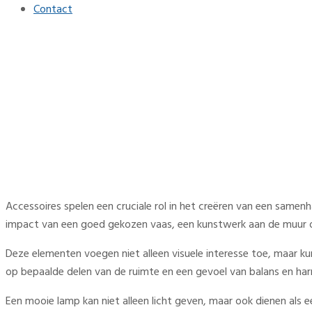
Contact
Hoe je je interieur elke maa
Home
Interieur
Hoe je je interieur elke maand met één accessoire opfrist
Accessoires spelen een cruciale rol in het creëren van een samenh
impact van een goed gekozen vaas, een kunstwerk aan de muur o
Deze elementen voegen niet alleen visuele interesse toe, maar k
op bepaalde delen van de ruimte en een gevoel van balans en harm
Een mooie lamp kan niet alleen licht geven, maar ook dienen als e