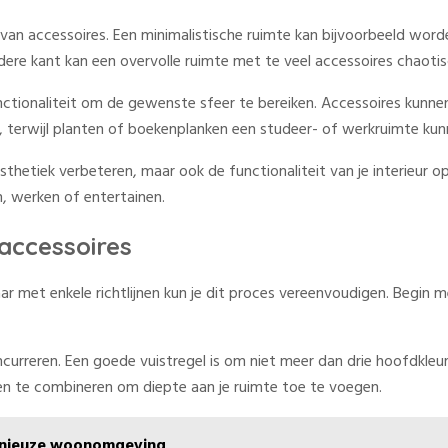
k van accessoires. Een minimalistische ruimte kan bijvoorbeeld wo
dere kant kan een overvolle ruimte met te veel accessoires chaoti
unctionaliteit om de gewenste sfeer te bereiken. Accessoires kunn
n, terwijl planten of boekenplanken een studeer- of werkruimte ku
sthetiek verbeteren, maar ook de functionaliteit van je interieur o
n, werken of entertainen.
accessoires
r met enkele richtlijnen kun je dit proces vereenvoudigen. Begin me
ncurreren. Een goede vuistregel is om niet meer dan drie hoofdkleur
len te combineren om diepte aan je ruimte toe te voegen.
monieuze woonomgeving