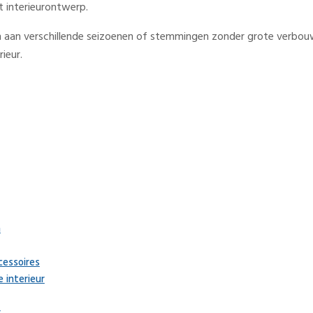
t interieurontwerp.
assen aan verschillende seizoenen of stemmingen zonder grote verbou
ieur.
n
cessoires
 interieur