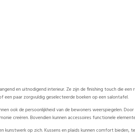
nd met één accessoire opfrist
angend en uitnodigend interieur. Ze zijn de finishing touch die een
f een paar zorgvuldig geselecteerde boeken op een salontafel.
unnen ook de persoonlijkheid van de bewoners weerspiegelen. Door 
onie creëren. Bovendien kunnen accessoires functionele elementen z
en kunstwerk op zich. Kussens en plaids kunnen comfort bieden, ter