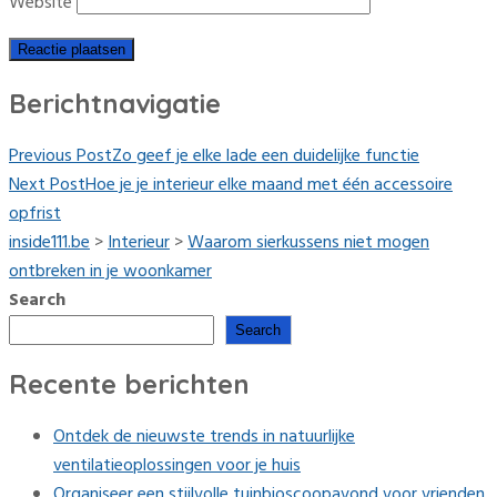
Website
Berichtnavigatie
Previous Post
Zo geef je elke lade een duidelijke functie
Next Post
Hoe je je interieur elke maand met één accessoire
opfrist
inside111.be
>
Interieur
>
Waarom sierkussens niet mogen
ontbreken in je woonkamer
Search
Search
Recente berichten
Ontdek de nieuwste trends in natuurlijke
ventilatieoplossingen voor je huis
Organiseer een stijlvolle tuinbioscoopavond voor vrienden