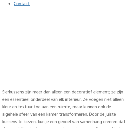
Contact
Waarom sierkussens niet
mogen ontbreken in je
woonkamer
Home
Interieur
Waarom sierkussens niet mogen ontbreken in je
woonkamer
Sierkussens zijn meer dan alleen een decoratief element; ze zijn
een essentieel onderdeel van elk interieur. Ze voegen niet alleen
kleur en textuur toe aan een ruimte, maar kunnen ook de
algehele sfeer van een kamer transformeren. Door de juiste
kussens te kiezen, kun je een gevoel van samenhang creëren dat