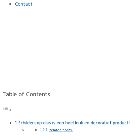
Contact
Schilderij op glas is een heel
leuk en decoratief product!
Home
Interieur
Schilderij op glas is een heel leuk en decoratief product!
Table of Contents
Schilderij op glas is een heel leuk en decoratief product!
Related posts: