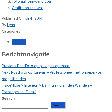
Foto auf Leinwand Spa
Graffiti on the wall
Published On
juli 4, 2014
By
Lynn
Categories
Interieur
Berichtnavigatie
Previous Post
Foto op plexiglas op maat
Next Post
Foto op Canvas – Professioneel met onbeperkte
mogelijkheden
inside111.be
>
Interieur
>
Der Frühling an den Wänden –
Fototapeten “Floral”
Search
Search