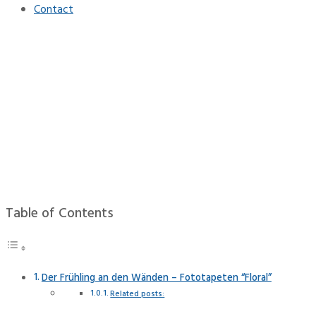
Contact
Der Frühling an den
Wänden – Fototapeten
“Floral”
Home
Interieur
Der Frühling an den Wänden – Fototapeten “Floral”
Table of Contents
Der Frühling an den Wänden – Fototapeten “Floral”
Related posts: