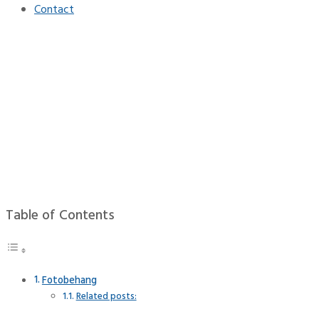
Contact
Persoonlijke stijl –
Fotobehang
Home
Interieur
Persoonlijke stijl – Fotobehang
Table of Contents
Fotobehang
Related posts: