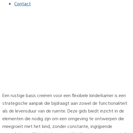
Contact
Hoe creëer je een rustige
basis voor een flexibele
kinderkamer
Home
Interieur
Hoe creëer je een rustige basis voor een flexibele
kinderkamer
Een rustige basis creëren voor een flexibele kinderkamer is een
strategische aanpak die bijdraagt aan zowel de functionaliteit
als de levensduur van de ruimte. Deze gids biedt inzicht in de
elementen die nodig zijn om een omgeving te ontwerpen die
meegroeit met het kind, zonder constante, ingrijpende