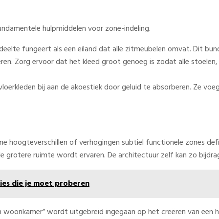
fundamentele hulpmiddelen voor zone-indeling.
deelte fungeert als een eiland dat alle zitmeubelen omvat. Dit bu
keren. Zorg ervoor dat het kleed groot genoeg is zodat alle stoele
vloerkleden bij aan de akoestiek door geluid te absorberen. Ze vo
 hoogteverschillen of verhogingen subtiel functionele zones defi
de grotere ruimte wordt ervaren. De architectuur zelf kan zo bijdra
es die je moet proberen
 open woonkamer” wordt uitgebreid ingegaan op het creëren van een