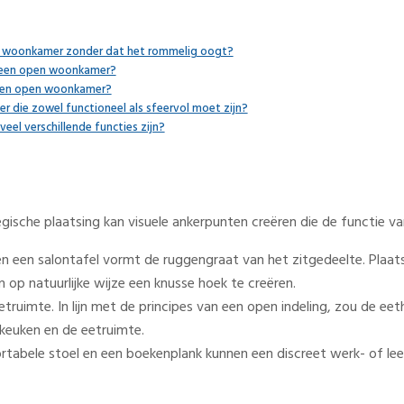
en woonkamer zonder dat het rommelig oogt?
in een open woonkamer?
n een open woonkamer?
r die zowel functioneel als sfeervol moet zijn?
eel verschillende functies zijn?
sche plaatsing kan visuele ankerpunten creëren die de functie van
en een salontafel vormt de ruggengraat van het zitgedeelte. Plaa
op natuurlijke wijze een knusse hoek te creëren.
etruimte. In lijn met de principes van een open indeling, zou de eet
 keuken en de eetruimte.
bele stoel en een boekenplank kunnen een discreet werk- of leesh