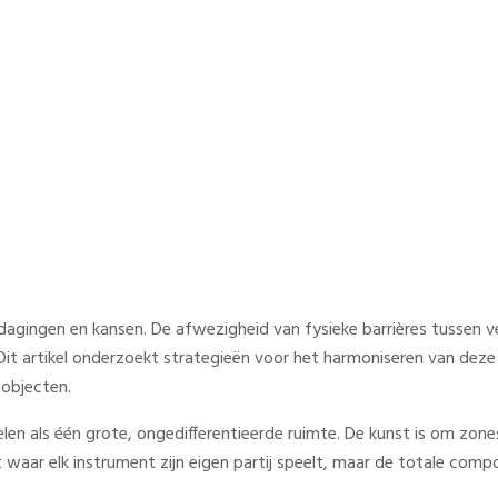
iteit en rust in een open woo
kamer
agingen en kansen. De afwezigheid van fysieke barrières tussen v
 Dit artikel onderzoekt strategieën voor het harmoniseren van deze 
 objecten.
n als één grote, ongedifferentieerde ruimte. De kunst is om zones
 waar elk instrument zijn eigen partij speelt, maar de totale compos