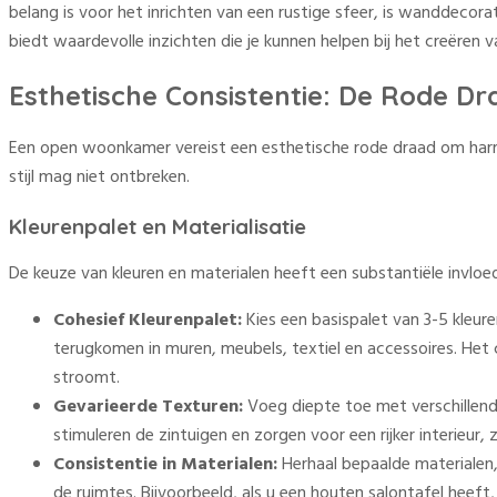
belang is voor het inrichten van een rustige sfeer, is wanddecorati
biedt waardevolle inzichten die je kunnen helpen bij het creëre
Esthetische Consistentie: De Rode Dr
Een open woonkamer vereist een esthetische rode draad om harmo
stijl mag niet ontbreken.
Kleurenpalet en Materialisatie
De keuze van kleuren en materialen heeft een substantiële invlo
Cohesief Kleurenpalet:
Kies een basispalet van 3-5 kleure
terugkomen in muren, meubels, textiel en accessoires. Het cr
stroomt.
Gevarieerde Texturen:
Voeg diepte toe met verschillende
stimuleren de zintuigen en zorgen voor een rijker interieur, z
Consistentie in Materialen:
Herhaal bepaalde materialen,
de ruimtes. Bijvoorbeeld, als u een houten salontafel heeft,