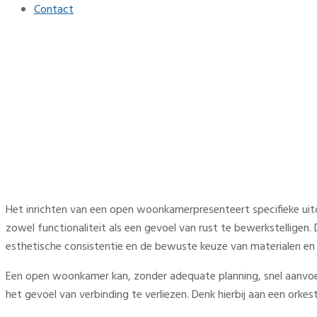
Contact
Hoe combineer je functional
Home
Interieur
Hoe combineer je functionaliteit en rust in een open woon
Het inrichten van een open woonkamerpresenteert specifieke uitd
zowel functionaliteit als een gevoel van rust te bewerkstelligen.
esthetische consistentie en de bewuste keuze van materialen en
Een open woonkamer kan, zonder adequate planning, snel aanvoele
het gevoel van verbinding te verliezen. Denk hierbij aan een orkest