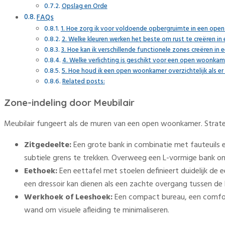
Opslag en Orde
FAQs
1. Hoe zorg ik voor voldoende opbergruimte in een op
2. Welke kleuren werken het beste om rust te creëren 
3. Hoe kan ik verschillende functionele zones creëren i
4. Welke verlichting is geschikt voor een open woonkame
5. Hoe houd ik een open woonkamer overzichtelijk als er v
Related posts:
Zone-indeling door Meubilair
Meubilair fungeert als de muren van een open woonkamer. Strategi
Zitgedeelte:
Een grote bank in combinatie met fauteuils 
subtiele grens te trekken. Overweeg een L-vormige bank om 
Eethoek:
Een eettafel met stoelen definieert duidelijk de e
een dressoir kan dienen als een zachte overgang tussen de
Werkhoek of Leeshoek:
Een compact bureau, een comforta
wand om visuele afleiding te minimaliseren.