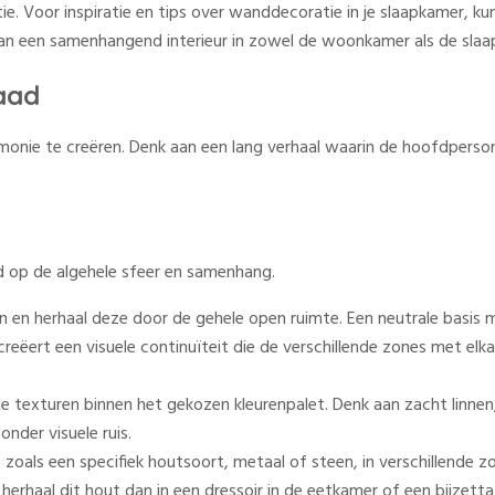
e. Voor inspiratie en tips over wanddecoratie in je slaapkamer, kun je
n van een samenhangend interieur in zowel de woonkamer als de sla
aad
nie te creëren. Denk aan een lang verhaal waarin de hoofdperson
ed op de algehele sfeer en samenhang.
n en herhaal deze door de gehele open ruimte. Een neutrale basis m
eëert een visuele continuïteit die de verschillende zones met elkaa
 texturen binnen het gekozen kleurenpalet. Denk aan zacht linnen,
onder visuele ruis.
 zoals een specifiek houtsoort, metaal of steen, in verschillende 
 herhaal dit hout dan in een dressoir in de eetkamer of een bijzettaf