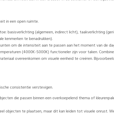
teit in een open ruimte.
toe: basisverlichting (algemeen, indirect licht), taakverlichting (ge
ale kenmerken te benadrukken).
tpunten om de intensiteit aan te passen aan het moment van de d
 temperaturen (4000K-5000K) functioneler zijn voor taken. Combine
f materiaal overeenkomen om visuele eenheid te creëren. Bijvoorbe
ische consistentie verstevigen.
jecten die passen binnen een overkoepelend thema of kleurenpalet.
veel objecten te plaatsen, maar dit kan leiden tot visuele onrust. W