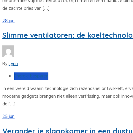
mediterrane stijl met terracotta, olijftinten en een naadloze bin
de zachte bries van […]
28
jun
Slimme ventilatoren: de koeltechno
By
Lynn
Energie besparen
In een wereld waarin technologie zich razendsnel ontwikkelt, er
moderne gadgets brengen niet alleen verfrissing, maar ook innovati
de […]
25
jun
Verander je slaapkamer in een dusty 