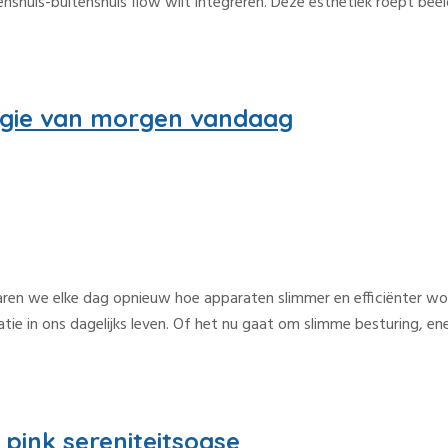
nenshuis-buitenshuis flow wilt integreren. Deze esthetiek roept be
logie van morgen vandaag
varen we elke dag opnieuw hoe apparaten slimmer en efficiënter wo
e in ons dagelijks leven. Of het nu gaat om slimme besturing, energ
pink sereniteitsoase