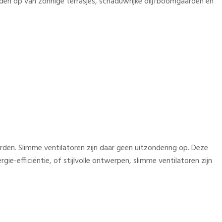
elden op van zonnige terrasjes, schaduwrijke olijfboomgaarden en
rden. Slimme ventilatoren zijn daar geen uitzondering op. Deze
ie-efficiëntie, of stijlvolle ontwerpen, slimme ventilatoren zijn