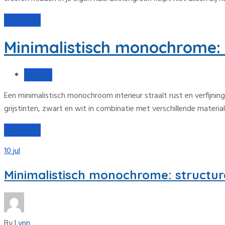
Read More
Minimalistisch monochrome: s
Interieur
Een minimalistisch monochroom interieur straalt rust en verfijni
grijstinten, zwart en wit in combinatie met verschillende materia
Read More
10
jul
Minimalistisch monochrome: structure
By
Lynn