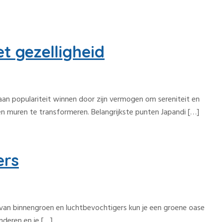
t gezelligheid
l aan populariteit winnen door zijn vermogen om sereniteit en
gen muren te transformeren. Belangrijkste punten Japandi […]
ers
e van binnengroen en luchtbevochtigers kun je een groene oase
nderen en je […]