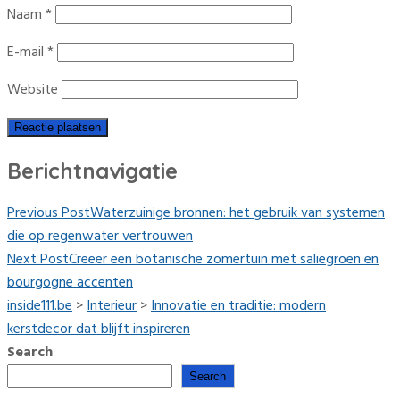
Naam
*
E-mail
*
Website
Berichtnavigatie
Previous Post
Waterzuinige bronnen: het gebruik van systemen
die op regenwater vertrouwen
Next Post
Creëer een botanische zomertuin met saliegroen en
bourgogne accenten
inside111.be
>
Interieur
>
Innovatie en traditie: modern
kerstdecor dat blijft inspireren
Search
Search