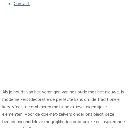
Contact
Innovatie en traditie:
modern kerstdecor dat
blijft inspireren
Home
Interieur
Innovatie en traditie: modern kerstdecor dat blijft
inspireren
Als je houdt van het verenigen van het oude met het nieuwe, is
moderne kerstdecoratie de perfecte kans om de traditionele
kerstsfeer te combineren met innovatieve, eigentijdse
elementen. Voor de doe-het-zelvers onder ons biedt deze
benadering eindeloze mogelijkheden voor unieke en inspirerende