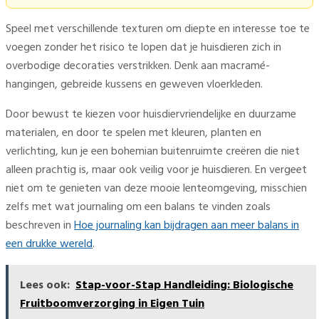
Speel met verschillende texturen om diepte en interesse toe te
voegen zonder het risico te lopen dat je huisdieren zich in
overbodige decoraties verstrikken. Denk aan macramé-
hangingen, gebreide kussens en geweven vloerkleden.
Door bewust te kiezen voor huisdiervriendelijke en duurzame
materialen, en door te spelen met kleuren, planten en
verlichting, kun je een bohemian buitenruimte creëren die niet
alleen prachtig is, maar ook veilig voor je huisdieren. En vergeet
niet om te genieten van deze mooie lenteomgeving, misschien
zelfs met wat journaling om een balans te vinden zoals
beschreven in
Hoe journaling kan bijdragen aan meer balans in
een drukke wereld
.
Lees ook:
Stap-voor-Stap Handleiding: Biologische
Fruitboomverzorging in Eigen Tuin