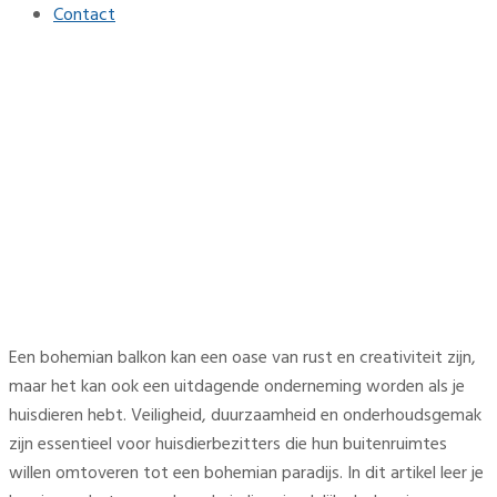
Contact
De charme van bohemian
buitenruimtes: lente-
inrichting voor je balkon
Home
Tuin
De charme van bohemian buitenruimtes: lente-inrichting
voor je balkon
Een bohemian balkon kan een oase van rust en creativiteit zijn,
maar het kan ook een uitdagende onderneming worden als je
huisdieren hebt. Veiligheid, duurzaamheid en onderhoudsgemak
zijn essentieel voor huisdierbezitters die hun buitenruimtes
willen omtoveren tot een bohemian paradijs. In dit artikel leer je