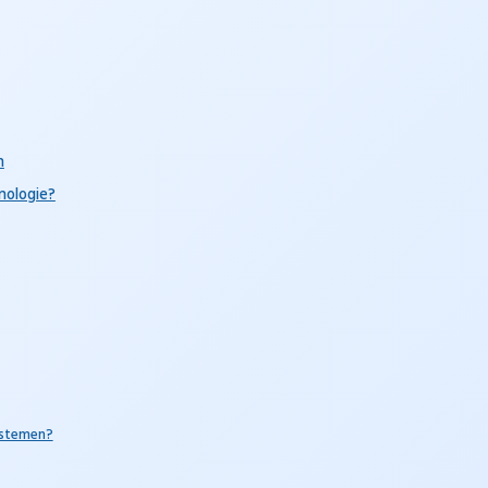
n
nologie?
ystemen?