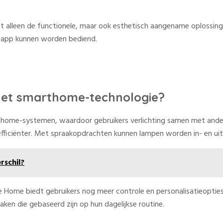
t alleen de functionele, maar ook esthetisch aangename oplossinge
n app kunnen worden bediend.
 met smarthome-technologie?
thome-systemen, waardoor gebruikers verlichting samen met ander
k efficiënter. Met spraakopdrachten kunnen lampen worden in- en ui
rschil?
e Home biedt gebruikers nog meer controle en personalisatieopties
aken die gebaseerd zijn op hun dagelijkse routine.