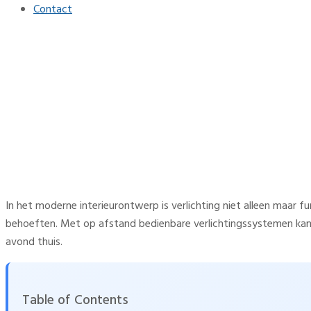
Contact
Verlichting voor elke stemm
interieurs
Home
Interieur
Verlichting voor elke stemming: op afstand bedienbare syst
In het moderne interieurontwerp is verlichting niet alleen maar f
behoeften. Met op afstand bedienbare verlichtingssystemen kan m
avond thuis.
Table of Contents