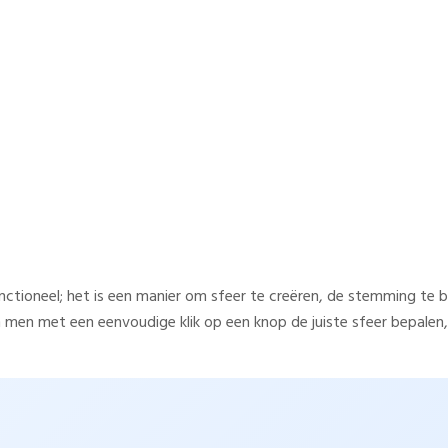
ing: op afstand bedienbare sy
emen voor flexibele interieurs
unctioneel; het is een manier om sfeer te creëren, de stemming te b
en met een eenvoudige klik op een knop de juiste sfeer bepalen, 