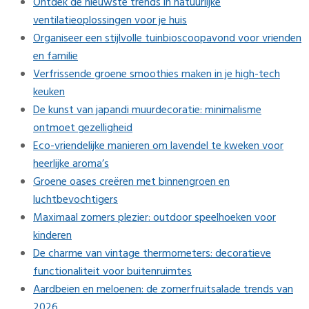
Ontdek de nieuwste trends in natuurlijke
ventilatieoplossingen voor je huis
Organiseer een stijlvolle tuinbioscoopavond voor vrienden
en familie
Verfrissende groene smoothies maken in je high-tech
keuken
De kunst van japandi muurdecoratie: minimalisme
ontmoet gezelligheid
Eco-vriendelijke manieren om lavendel te kweken voor
heerlijke aroma’s
Groene oases creëren met binnengroen en
luchtbevochtigers
Maximaal zomers plezier: outdoor speelhoeken voor
kinderen
De charme van vintage thermometers: decoratieve
functionaliteit voor buitenruimtes
Aardbeien en meloenen: de zomerfruitsalade trends van
2026