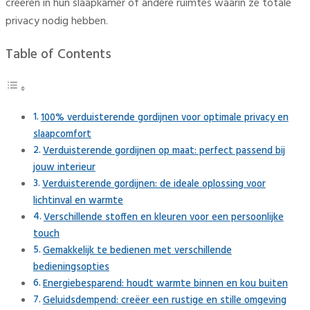
creëren in hun slaapkamer of andere ruimtes waarin ze totale
privacy nodig hebben.
Table of Contents
100% verduisterende gordijnen voor optimale privacy en
slaapcomfort
Verduisterende gordijnen op maat: perfect passend bij
jouw interieur
Verduisterende gordijnen: de ideale oplossing voor
lichtinval en warmte
Verschillende stoffen en kleuren voor een persoonlijke
touch
Gemakkelijk te bedienen met verschillende
bedieningsopties
Energiebesparend: houdt warmte binnen en kou buiten
Geluidsdempend: creëer een rustige en stille omgeving