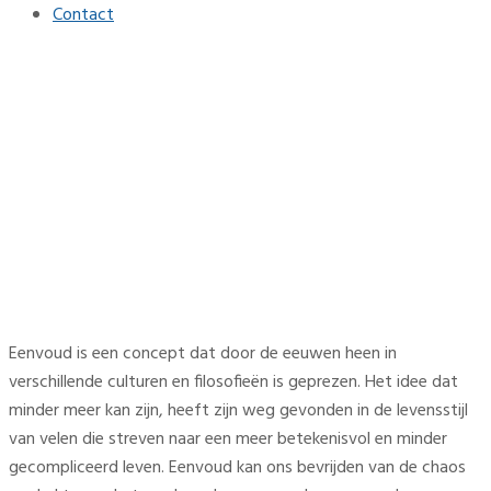
Contact
Eenvoud in het dagelijks
leven creëert ruimte voor
betekenis
Home
Lifestyle
Eenvoud in het dagelijks leven creëert ruimte voor
betekenis
Eenvoud is een concept dat door de eeuwen heen in
verschillende culturen en filosofieën is geprezen. Het idee dat
minder meer kan zijn, heeft zijn weg gevonden in de levensstijl
van velen die streven naar een meer betekenisvol en minder
gecompliceerd leven. Eenvoud kan ons bevrijden van de chaos