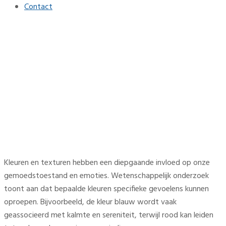
Contact
Trendy kleuren en texturen
weerspiegelen de behoefte
aan rust en verbinding
Home
Interieur
Trendy kleuren en texturen weerspiegelen de behoefte
aan rust en verbinding
Kleuren en texturen hebben een diepgaande invloed op onze
gemoedstoestand en emoties. Wetenschappelijk onderzoek
toont aan dat bepaalde kleuren specifieke gevoelens kunnen
oproepen. Bijvoorbeeld, de kleur blauw wordt vaak
geassocieerd met kalmte en sereniteit, terwijl rood kan leiden