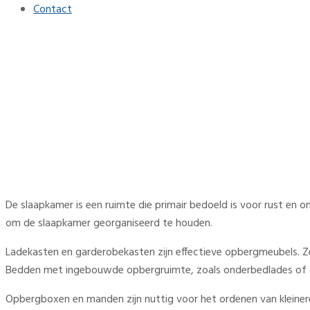
Contact
Stijlvolle opbergoplossingen
Home
Interieur
Stijlvolle opbergoplossingen voor een georganiseerd huis
De slaapkamer is een ruimte die primair bedoeld is voor rust en 
om de slaapkamer georganiseerd te houden.
Ladekasten en garderobekasten zijn effectieve opbergmeubels. Ze
Bedden met ingebouwde opbergruimte, zoals onderbedlades of opk
Opbergboxen en manden zijn nuttig voor het ordenen van kleinere