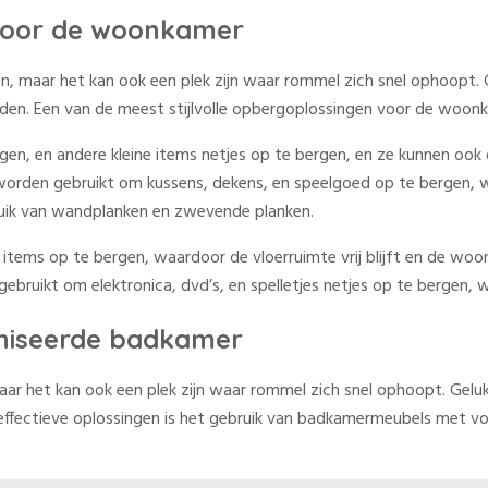
 voor de woonkamer
maar het kan ook een plek zijn waar rommel zich snel ophoopt. Gel
en. Een van de meest stijlvolle opbergoplossingen voor de woon
en, en andere kleine items netjes op te bergen, en ze kunnen ook
den gebruikt om kussens, dekens, en speelgoed op te bergen, wa
ruik van wandplanken en zwevende planken.
tems op te bergen, waardoor de vloerruimte vrij blijft en de woon
uikt om elektronica, dvd’s, en spelletjes netjes op te bergen, w
niseerde badkamer
r het kan ook een plek zijn waar rommel zich snel ophoopt. Geluk
effectieve oplossingen is het gebruik van badkamermeubels met v