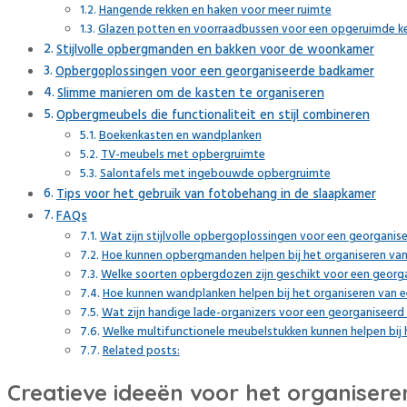
Hangende rekken en haken voor meer ruimte
Glazen potten en voorraadbussen voor een opgeruimde k
Stijlvolle opbergmanden en bakken voor de woonkamer
Opbergoplossingen voor een georganiseerde badkamer
Slimme manieren om de kasten te organiseren
Opbergmeubels die functionaliteit en stijl combineren
Boekenkasten en wandplanken
TV-meubels met opbergruimte
Salontafels met ingebouwde opbergruimte
Tips voor het gebruik van fotobehang in de slaapkamer
FAQs
Wat zijn stijlvolle opbergoplossingen voor een georganise
Hoe kunnen opbergmanden helpen bij het organiseren van
Welke soorten opbergdozen zijn geschikt voor een georga
Hoe kunnen wandplanken helpen bij het organiseren van e
Wat zijn handige lade-organizers voor een georganiseerd 
Welke multifunctionele meubelstukken kunnen helpen bij 
Related posts:
Creatieve ideeën voor het organiser