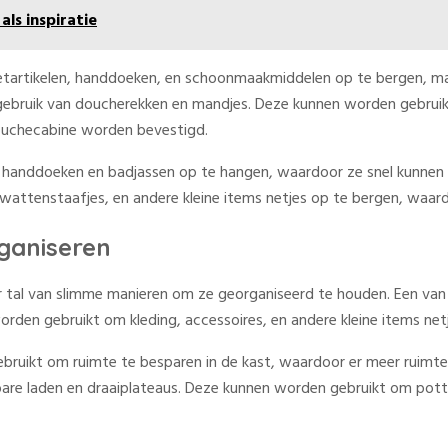
als inspiratie
etartikelen, handdoeken, en schoonmaakmiddelen op te bergen, ma
t gebruik van doucherekken en mandjes. Deze kunnen worden gebr
douchecabine worden bevestigd.
nddoeken en badjassen op te hangen, waardoor ze snel kunnen dro
attenstaafjes, en andere kleine items netjes op te bergen, waard
ganiseren
 er tal van slimme manieren om ze georganiseerd te houden. Een va
den gebruikt om kleding, accessoires, en andere kleine items netj
uikt om ruimte te besparen in de kast, waardoor er meer ruimte o
bare laden en draaiplateaus. Deze kunnen worden gebruikt om potte