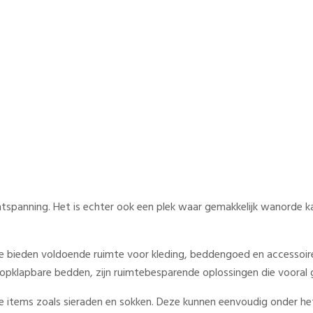
 voor een georganiseerd huis
ontspanning. Het is echter ook een plek waar gemakkelijk wanorde 
 bieden voldoende ruimte voor kleding, beddengoed en accessoires,
lapbare bedden, zijn ruimtebesparende oplossingen die vooral ges
 items zoals sieraden en sokken. Deze kunnen eenvoudig onder het