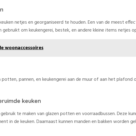
en
e keuken netjes en georganiseerd te houden. Een van de meest effe
ebruikt om keukengerei, bestek, en andere kleine items netjes op 
de woonaccessoires
otten, pannen, en keukengerei aan de muur of aan het plafond op
eruimde keuken
 gebruik te maken van glazen potten en voorraadbussen. Deze kunn
ement in de keuken. Daarnaast kunnen manden en bakken worden ge