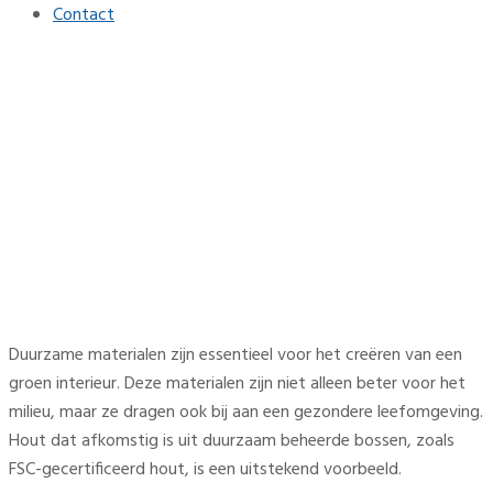
Contact
Groene trends voor een
natuurlijke en harmonieuze
woonomgeving
Home
Interieur
Groene trends voor een natuurlijke en harmonieuze
woonomgeving
Duurzame materialen zijn essentieel voor het creëren van een
groen interieur. Deze materialen zijn niet alleen beter voor het
milieu, maar ze dragen ook bij aan een gezondere leefomgeving.
Hout dat afkomstig is uit duurzaam beheerde bossen, zoals
FSC-gecertificeerd hout, is een uitstekend voorbeeld.