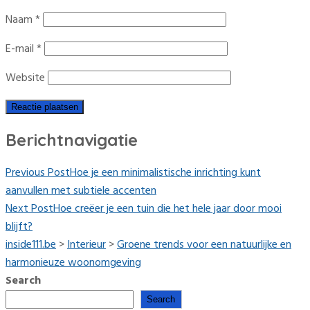
Naam
*
E-mail
*
Website
Berichtnavigatie
Previous Post
Hoe je een minimalistische inrichting kunt
aanvullen met subtiele accenten
Next Post
Hoe creëer je een tuin die het hele jaar door mooi
blijft?
inside111.be
>
Interieur
>
Groene trends voor een natuurlijke en
harmonieuze woonomgeving
Search
Search