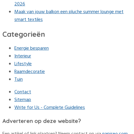
2026
Maak van jouw balkon een pluche summer lounge met
smart textiles
Categorieën
Energie besparen
Interieur
Lifestyle
Raamdecoratie
Tuin
Contact
Sitemap
Write for Us - Complete Guidelines
Adverteren op deze website?
Een artikel of link plaatsen? Neem contact op via
napiseo.com
.