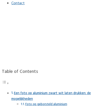
Contact
Foto op geborsteld
aluminium zwart-wit
Home
Interieur
Foto op geborsteld aluminium zwart-wit
Table of Contents
Een foto op aluminium zwart wit laten drukken: de
mogelijkheden
Foto op geborsteld aluminium