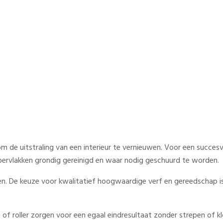
tappen voor groot effect
 de uitstraling van een interieur te vernieuwen. Voor een succesvo
pervlakken grondig gereinigd en waar nodig geschuurd te worden.
en. De keuze voor kwalitatief hoogwaardige verf en gereedschap i
f roller zorgen voor een egaal eindresultaat zonder strepen of klo