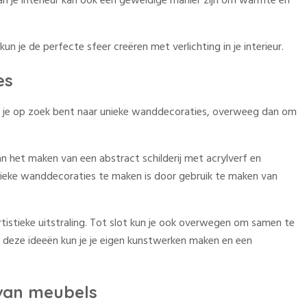
an je interieur kan ook een geweldige manier zijn om warmte en
 je de perfecte sfeer creëren met verlichting in je interieur.
es
 Als je op zoek bent naar unieke wanddecoraties, overweeg dan om
 het maken van een abstract schilderij met acrylverf en
unieke wanddecoraties te maken is door gebruik te maken van
tistieke uitstraling. Tot slot kun je ook overwegen om samen te
 deze ideeën kun je je eigen kunstwerken maken en een
 van meubels