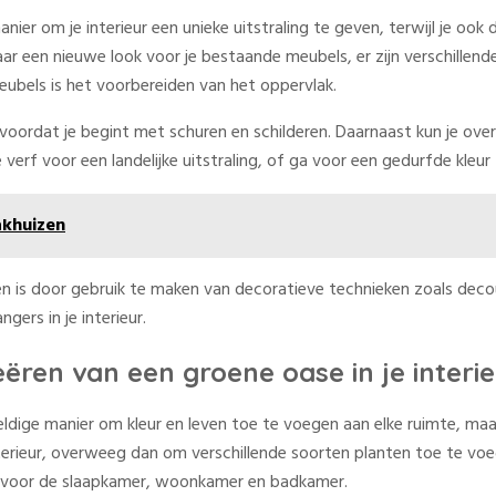
er om je interieur een unieke uitstraling te geven, terwijl je oo
en nieuwe look voor je bestaande meubels, er zijn verschillende 
ubels is het voorbereiden van het oppervlak.
l voordat je begint met schuren en schilderen. Daarnaast kun je o
e verf voor een landelijke uitstraling, of ga voor een gedurfde kle
akhuizen
en is door gebruik te maken van decoratieve technieken zoals dec
ers in je interieur.
reëren van een groene oase in je interi
weldige manier om kleur en leven toe te voegen aan elke ruimte, ma
nterieur, overweeg dan om verschillende soorten planten toe te voeg
’s voor de slaapkamer, woonkamer en badkamer.