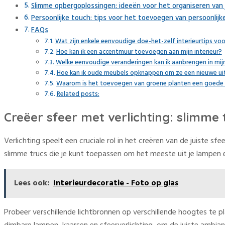
Slimme opbergoplossingen: ideeën voor het organiseren van j
Persoonlijke touch: tips voor het toevoegen van persoonlijke
FAQs
Wat zijn enkele eenvoudige doe-het-zelf interieurtips voo
Hoe kan ik een accentmuur toevoegen aan mijn interieur?
Welke eenvoudige veranderingen kan ik aanbrengen in mijn i
Hoe kan ik oude meubels opknappen om ze een nieuwe uit
Waarom is het toevoegen van groene planten een goede ma
Related posts:
Creëer sfeer met verlichting: slimme
Verlichting speelt een cruciale rol in het creëren van de juiste sfe
slimme trucs die je kunt toepassen om het meeste uit je lampen e
Lees ook:
Interieurdecoratie - Foto op glas
Probeer verschillende lichtbronnen op verschillende hoogtes te p