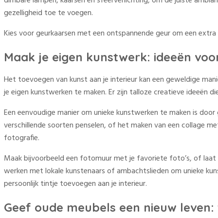
dimbare lampen, kaarsen en sfeerverlichting, om de juiste ambia
gezelligheid toe te voegen.
Kies voor geurkaarsen met een ontspannende geur om een extra vleu
Maak je eigen kunstwerk: ideeën vo
Het toevoegen van kunst aan je interieur kan een geweldige manie
je eigen kunstwerken te maken. Er zijn talloze creatieve ideeën di
Een eenvoudige manier om unieke kunstwerken te maken is door ge
verschillende soorten penselen, of het maken van een collage me
fotografie.
Maak bijvoorbeeld een fotomuur met je favoriete foto’s, of laat 
werken met lokale kunstenaars of ambachtslieden om unieke kunst
persoonlijk tintje toevoegen aan je interieur.
Geef oude meubels een nieuw leven: 