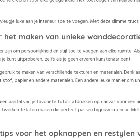
nce te creëren voor elke gelegenheid. Het toevoegen van kaarsen a
gje luxe aan je interieur toe te voegen. Met deze slimme trucs kun
or het maken van unieke wanddecorati
r zijn om persoonlijkheid en stijl toe te voegen aan elke ruimte.
e je kunt uitproberen, zelfs als je geen ervaren kunstenaar bent.
bruik te maken van verschillende texturen en materialen. Denk aan
t stof, papier en andere materialen. Een andere leuke manier om 
een aantal van je favoriete foto’s afdrukken op canvas voor een ar
werken te laten maken die perfect passen bij jouw interieur. Met
tips voor het opknappen en restylen