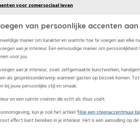
enten voor zomersociaal leven
voegen van persoonlijke accenten aan j
 geweldige manier om karakter en warmte toe te voegen aan elke ru
evoegen aan je interieur. Een eenvoudige manier om persoonlijkheid
enen voor jou.
oegen aan je interieur, zoals zelfgemaakte kunstwerken, handgem
enen als gespreksonderwerp wanneer gasten op bezoek komen. Tot 
 bij jouw persoonlijke stijl en smaak.
eur en een ruimte creëren die echt als thuis voelt.
woonomgeving, kun je ook het artikel “
Hoe een steenaccentmuur bi
 effect kunt bereiken in je interieur. Het is een aanvulling op de D