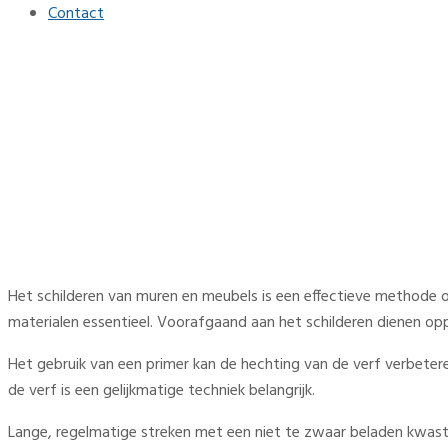
Contact
DIY interieur tips: simpele s
Home
Interieur
DIY interieur tips: simpele stappen voor groot effect
Het schilderen van muren en meubels is een effectieve methode om
materialen essentieel. Voorafgaand aan het schilderen dienen op
Het gebruik van een primer kan de hechting van de verf verbeter
de verf is een gelijkmatige techniek belangrijk.
Lange, regelmatige streken met een niet te zwaar beladen kwast o