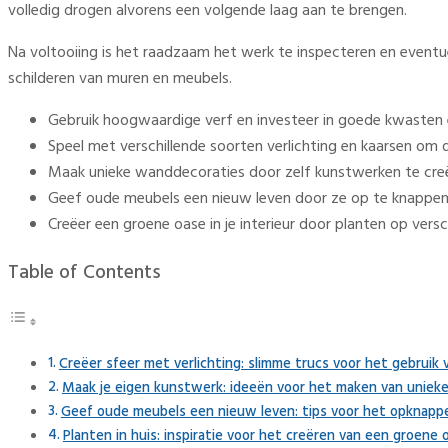
volledig drogen alvorens een volgende laag aan te brengen.
Na voltooiing is het raadzaam het werk te inspecteren en eventu
schilderen van muren en meubels.
Gebruik hoogwaardige verf en investeer in goede kwasten en
Speel met verschillende soorten verlichting en kaarsen om de
Maak unieke wanddecoraties door zelf kunstwerken te creë
Geef oude meubels een nieuw leven door ze op te knappen 
Creëer een groene oase in je interieur door planten op ver
Table of Contents
Creëer sfeer met verlichting: slimme trucs voor het gebruik
Maak je eigen kunstwerk: ideeën voor het maken van uniek
Geef oude meubels een nieuw leven: tips voor het opknapp
Planten in huis: inspiratie voor het creëren van een groene o