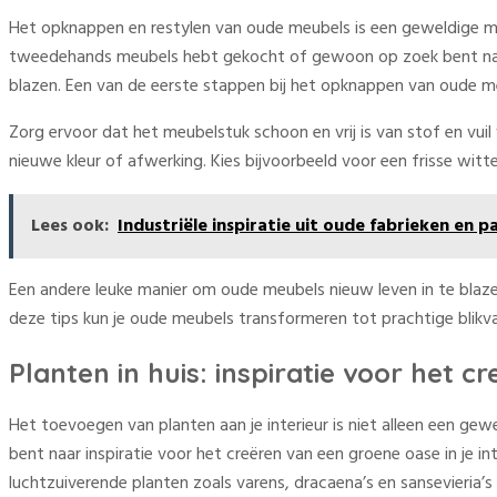
Het opknappen en restylen van oude meubels is een geweldige mani
tweedehands meubels hebt gekocht of gewoon op zoek bent naar e
blazen. Een van de eerste stappen bij het opknappen van oude me
Zorg ervoor dat het meubelstuk schoon en vrij is van stof en vui
nieuwe kleur of afwerking. Kies bijvoorbeeld voor een frisse witt
Lees ook:
Industriële inspiratie uit oude fabrieken en p
Een andere leuke manier om oude meubels nieuw leven in te blaz
deze tips kun je oude meubels transformeren tot prachtige blikvang
Planten in huis: inspiratie voor het c
Het toevoegen van planten aan je interieur is niet alleen een ge
bent naar inspiratie voor het creëren van een groene oase in je i
luchtzuiverende planten zoals varens, dracaena’s en sansevieria