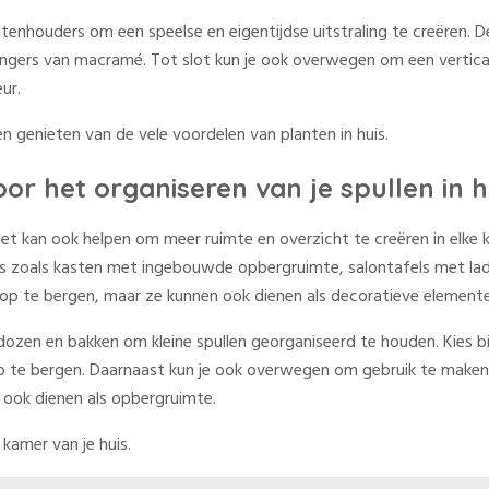
ntenhouders om een speelse en eigentijdse uitstraling te creëren.
ngers van macramé. Tot slot kun je ook overwegen om een vertical
ur.
 en genieten van de vele voordelen van planten in huis.
r het organiseren van je spullen in h
 het kan ook helpen om meer ruimte en overzicht te creëren in elke
 zoals kasten met ingebouwde opbergruimte, salontafels met lad
op te bergen, maar ze kunnen ook dienen als decoratieve elementen 
ozen en bakken om kleine spullen georganiseerd te houden. Kies b
en op te bergen. Daarnaast kun je ook overwegen om gebruik te ma
e ook dienen als opbergruimte.
kamer van je huis.