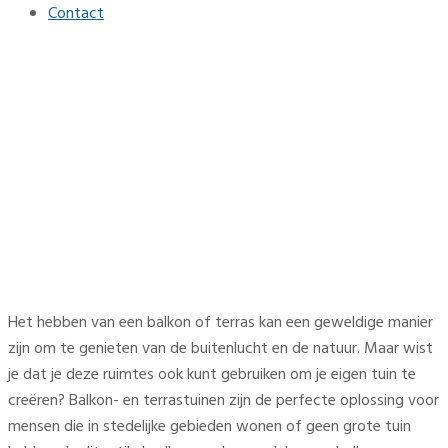
Contact
Kleine Ruimte, Groot Effect:
Tuinieren op Balkons en
Terrassen
Home
Tuin
Kleine Ruimte, Groot Effect: Tuinieren op Balkons en
Terrassen
Het hebben van een balkon of terras kan een geweldige manier
zijn om te genieten van de buitenlucht en de natuur. Maar wist
je dat je deze ruimtes ook kunt gebruiken om je eigen tuin te
creëren? Balkon- en terrastuinen zijn de perfecte oplossing voor
mensen die in stedelijke gebieden wonen of geen grote tuin