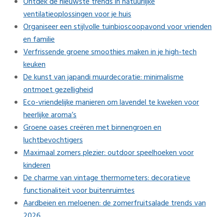
Ontdek de nieuwste trends in natuurlijke
ventilatieoplossingen voor je huis
Organiseer een stijlvolle tuinbioscoopavond voor vrienden
en familie
Verfrissende groene smoothies maken in je high-tech
keuken
De kunst van japandi muurdecoratie: minimalisme
ontmoet gezelligheid
Eco-vriendelijke manieren om lavendel te kweken voor
heerlijke aroma’s
Groene oases creëren met binnengroen en
luchtbevochtigers
Maximaal zomers plezier: outdoor speelhoeken voor
kinderen
De charme van vintage thermometers: decoratieve
functionaliteit voor buitenruimtes
Aardbeien en meloenen: de zomerfruitsalade trends van
2026