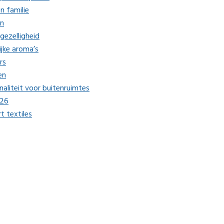
n familie
en
gezelligheid
ijke aroma’s
rs
en
aliteit voor buitenruimtes
026
 textiles