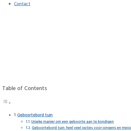
Contact
Geboortebord tuin: Snel beste
Home
Tuin
Geboortebord tuin: Snel bestellen en snel laten leveren
Table of Contents
Geboortebord tuin
Unieke manier om een geboorte aan te kondigen
Geboortebord tuin: heel veel opties voor jongens en meisj