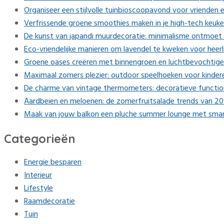
Organiseer een stijlvolle tuinbioscoopavond voor vrienden e
Verfrissende groene smoothies maken in je high-tech keuk
De kunst van japandi muurdecoratie: minimalisme ontmoet 
Eco-vriendelijke manieren om lavendel te kweken voor heerl
Groene oases creëren met binnengroen en luchtbevochtige
Maximaal zomers plezier: outdoor speelhoeken voor kinder
De charme van vintage thermometers: decoratieve function
Aardbeien en meloenen: de zomerfruitsalade trends van 2
Maak van jouw balkon een pluche summer lounge met smart
Categorieën
Energie besparen
Interieur
Lifestyle
Raamdecoratie
Tuin