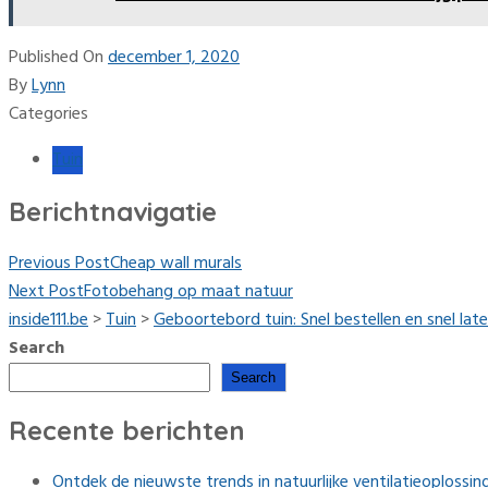
Published On
december 1, 2020
By
Lynn
Categories
Tuin
Berichtnavigatie
Previous Post
Cheap wall murals
Next Post
Fotobehang op maat natuur
inside111.be
>
Tuin
>
Geboortebord tuin: Snel bestellen en snel late
Search
Search
Recente berichten
Ontdek de nieuwste trends in natuurlijke ventilatieoplossing