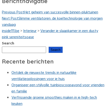
Berichtnavigatie
Previous Post
Het geheim van succesvolle binnen-pluktuinen
Next Post
Slimme ventilatoren: de koeltechnologie van morgen
vandaag
inside111.be
>
Interieur
>
Verander je slaapkamer in een dusty
pink sereniteitsoase
Search
Search
Recente berichten
Ontdek de nieuwste trends in natuurlijke
ventilatieoplossingen voor je huis
Organiseer een stijlvolle tuinbioscoopavond voor vrienden
en familie
Verfrissende groene smoothies maken in je high-tech
keuken