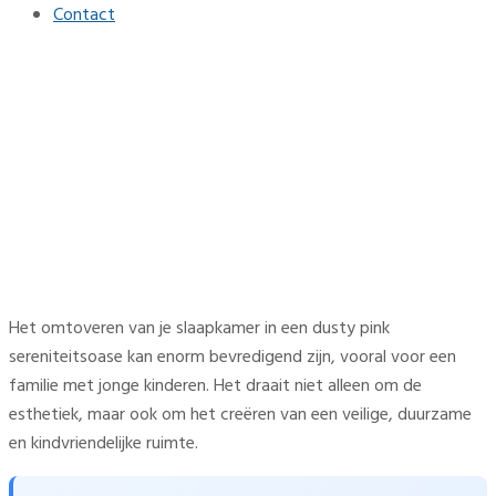
Contact
Verander je slaapkamer in
een dusty pink
sereniteitsoase
Home
Interieur
Verander je slaapkamer in een dusty pink sereniteitsoase
Het omtoveren van je slaapkamer in een dusty pink
sereniteitsoase kan enorm bevredigend zijn, vooral voor een
familie met jonge kinderen. Het draait niet alleen om de
esthetiek, maar ook om het creëren van een veilige, duurzame
en kindvriendelijke ruimte.