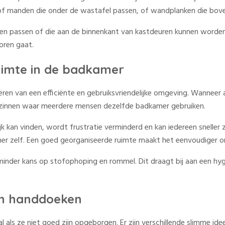
of manden die onder de wastafel passen, of wandplanken die boven
en passen of die aan de binnenkant van kastdeuren kunnen worden
oren gaat.
uimte in de badkamer
ëren van een efficiënte en gebruiksvriendelijke omgeving. Wanneer 
in gezinnen waar meerdere mensen dezelfde badkamer gebruiken.
jk kan vinden, wordt frustratie verminderd en kan iedereen sneller 
amer zelf. Een goed georganiseerde ruimte maakt het eenvoudiger
minder kans op stofophoping en rommel. Dit draagt bij aan een hyg
an handdoeken
als ze niet goed zijn opgeborgen. Er zijn verschillende slimme id