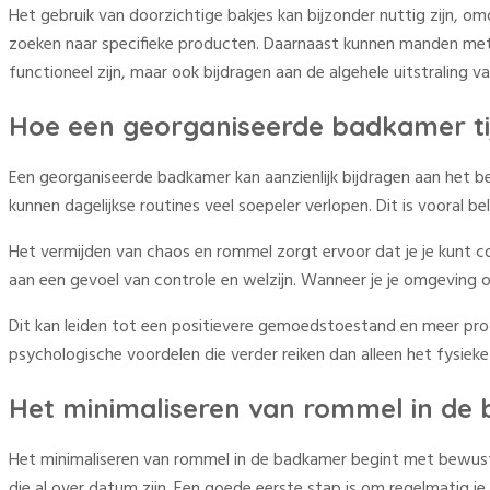
Het gebruik van doorzichtige bakjes kan bijzonder nuttig zijn, omd
zoeken naar specifieke producten. Daarnaast kunnen manden met 
functioneel zijn, maar ook bijdragen aan de algehele uitstraling v
Hoe een georganiseerde badkamer tij
Een georganiseerde badkamer kan aanzienlijk bijdragen aan het besp
kunnen dagelijkse routines veel soepeler verlopen. Dit is vooral 
Het vermijden van chaos en rommel zorgt ervoor dat je je kunt c
aan een gevoel van controle en welzijn. Wanneer je je omgeving o
Dit kan leiden tot een positievere gemoedstoestand en meer prod
psychologische voordelen die verder reiken dan alleen het fysieke
Het minimaliseren van rommel in de
Het minimaliseren van rommel in de badkamer begint met bewustz
die al over datum zijn. Een goede eerste stap is om regelmatig j