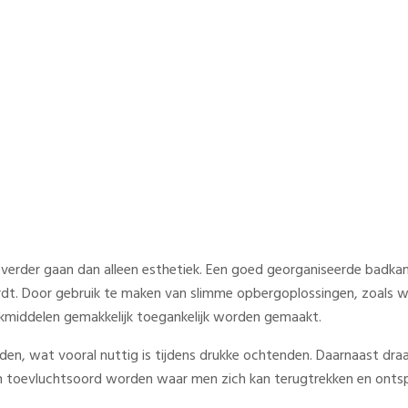
badkamer voorkomt rommel e
bespaart tijd
verder gaan dan alleen esthetiek. Een goed georganiseerde badkame
ordt. Door gebruik te maken van slimme opbergoplossingen, zoals w
akmiddelen gemakkelijk toegankelijk worden gemaakt.
eden, wat vooral nuttig is tijdens drukke ochtenden. Daarnaast dr
een toevluchtsoord worden waar men zich kan terugtrekken en onts