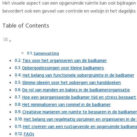
Het visuele aspect van een opgeruimde ruimte kan ook bijdragen
bevordert ook een gevoel van controle en welzijn in het dagelijks
Table of Contents
Samenvatting
Tips voor het organiseren van de badkamer
Opbergoplossingen voor kleine badkamers
Het belang van functionele opbergruimte in de badkamer
Slimme ideeën voor het opbergen van handdoeken
De rol van manden en bakjes in de badkamerorganisatie
Hoe een georganiseerde badkamer tijd en stress bespaart
Het minimaliseren van rommel in de badkamer
Creatieve manieren om ruimte te besparen in de badkamer
Het belang van regelmatig opruimen en organiseren in de
Het creëren van een rustgevende en opgeruimde badkam
FAQs