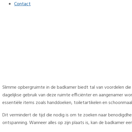
Contact
Slimme opbergruimte in de 
Home
Interieur
Slimme opbergruimte in de badkamer voorkomt rommel en 
Slimme opbergruimte in de badkamer biedt tal van voordelen die 
dagelijkse gebruik van deze ruimte efficiënter en aangenamer w
essentiële items zoals handdoeken, toiletartikelen en schoonma
Dit vermindert de tijd die nodig is om te zoeken naar benodigdh
ontspanning. Wanneer alles op zijn plaats is, kan de badkamer 