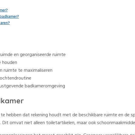
amer?
e badkamer?
paren?
uimde en georganiseerde ruimte
e houden
m ruimte te maximaliseren
 ochtendroutine
en rustgevende badkameromgeving
adkamer
an te hebben dat rekening houdt met de beschikbare ruimte en de s
. Dit omvat niet alleen toiletartikelen, maar ook schoonmaakmidd