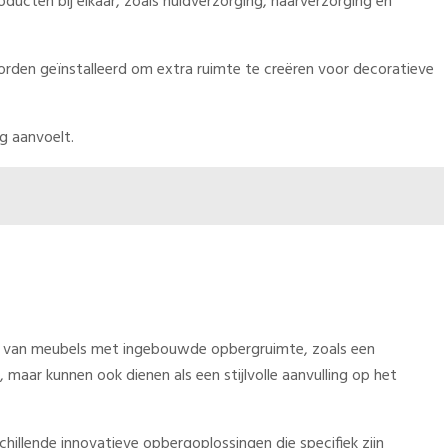
ducten bij elkaar, zoals huidverzorging, haarverzorging en
den geïnstalleerd om extra ruimte te creëren voor decoratieve
g aanvoelt.
uik van meubels met ingebouwde opbergruimte, zoals een
maar kunnen ook dienen als een stijlvolle aanvulling op het
chillende innovatieve opbergoplossingen die specifiek zijn