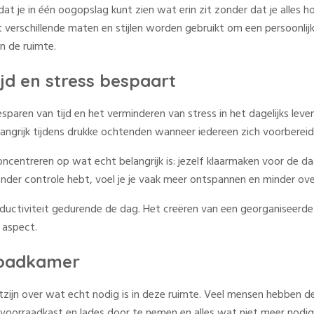
at je in één oogopslag kunt zien wat erin zit zonder dat je alles ho
verschillende maten en stijlen worden gebruikt om een persoonlij
an de ruimte.
d en stress bespaart
aren van tijd en het verminderen van stress in het dagelijks leven. 
belangrijk tijdens drukke ochtenden wanneer iedereen zich voorberei
oncentreren op wat echt belangrijk is: jezelf klaarmaken voor de 
nder controle hebt, voel je je vaak meer ontspannen en minder ove
uctiviteit gedurende de dag. Het creëren van een georganiseerde r
 aspect.
 badkamer
ijn over wat echt nodig is in deze ruimte. Veel mensen hebben d
e voorraadkast en lades door te nemen en alles wat niet meer nodig