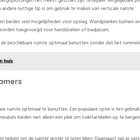
ergoplossingen het meest geschikt zijn. Groepeer vergelijkbare pro
 andere nuttige tip is om gebruik te maken van verticale ruimte.
n bieden veel mogelijkheden voor opslag. Wandplanken kunnen wor
n worden toegevoegd voor handdoeken of badjassen.
e de beschikbare ruimte optimaal benutten zonder dat het rommeli
n huis
kamers
are ruimte optimaal te benutten. Een populaire optie is het gebr
bels bieden niet alleen een plek om toiletartikelen op te bergen, 
 helpen om de ruimte groter te laten lijken. Daarnaast zijn er vers