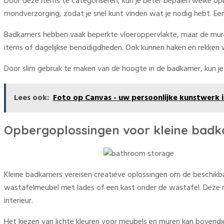
Door deze items te categoriseren, kun je beter bepalen welke opb
mondverzorging, zodat je snel kunt vinden wat je nodig hebt. Een
Badkamers hebben vaak beperkte vloeroppervlakte, maar de mure
items of dagelijkse benodigdheden. Ook kunnen haken en rekke
Door slim gebruik te maken van de hoogte in de badkamer, kun j
Lees ook:
Foto op Canvas - uw persoonlijke kunstwerk i
Opbergoplossingen voor kleine bad
Kleine badkamers vereisen creatieve oplossingen om de beschikb
wastafelmeubel met lades of een kast onder de wastafel. Deze meu
interieur.
Het kiezen van lichte kleuren voor meubels en muren kan bovendien