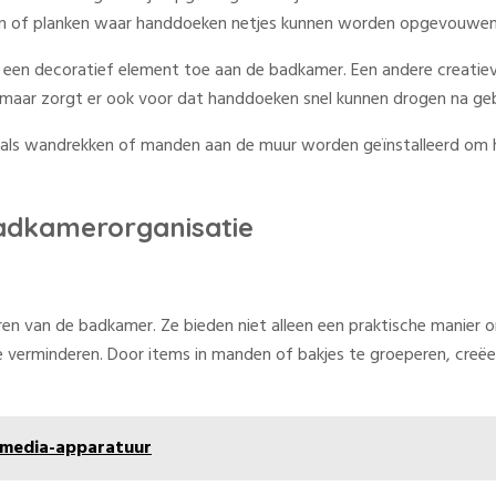
kken of planken waar handdoeken netjes kunnen worden opgevouwen
ook een decoratief element toe aan de badkamer. Een andere creati
, maar zorgt er ook voor dat handdoeken snel kunnen drogen na geb
ls wandrekken of manden aan de muur worden geïnstalleerd om ha
badkamerorganisatie
en van de badkamer. Ze bieden niet alleen een praktische manier 
e verminderen. Door items in manden of bakjes te groeperen, creëer 
n media-apparatuur