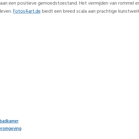
 aan een positieve gemoedstoestand. Het vermijden van rommel en 
 leven.
Fotos4art.de
biedt een breed scala aan prachtige kunstwer
 badkamer
eromgeving