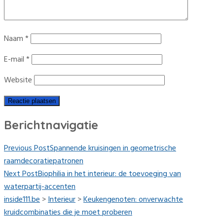
Naam
*
E-mail
*
Website
Berichtnavigatie
Previous Post
Spannende kruisingen in geometrische
raamdecoratiepatronen
Next Post
Biophilia in het interieur: de toevoeging van
waterpartij-accenten
inside111.be
>
Interieur
>
Keukengenoten: onverwachte
kruidcombinaties die je moet proberen