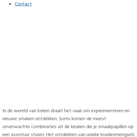
Contact
Keukengenoten:
onverwachte
kruidcombinaties die je
moet proberen
Home
Interieur
Keukengenoten: onverwachte kruidcombinaties die je
moet proberen
In de wereld van koken draait het vaak om experimenteren en
nieuwe smaken ontdekken. Soms komen de meest
onverwachte combinaties uit de keuken die je smaakpapillen op
een avontuur sturen. Het ontdekken van unieke kruidenmengsels