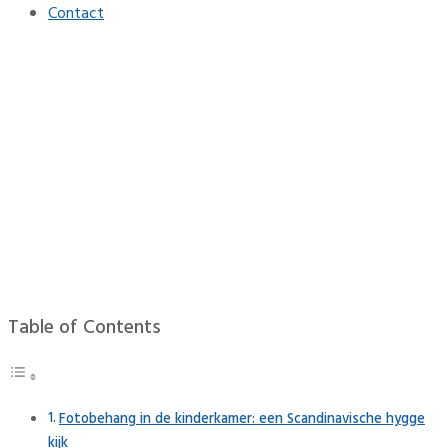
Contact
Fotobehang: betover de
kinderkamer met
zomerlandschapselementen
Home
Interieur
Fotobehang: betover de kinderkamer met
zomerlandschapselementen
Table of Contents
Fotobehang in de kinderkamer: een Scandinavische hygge
kijk