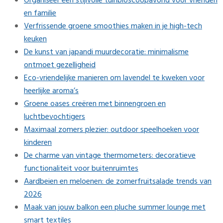
Organiseer een stijlvolle tuinbioscoopavond voor vrienden
en familie
Verfrissende groene smoothies maken in je high-tech
keuken
De kunst van japandi muurdecoratie: minimalisme
ontmoet gezelligheid
Eco-vriendelijke manieren om lavendel te kweken voor
heerlijke aroma’s
Groene oases creëren met binnengroen en
luchtbevochtigers
Maximaal zomers plezier: outdoor speelhoeken voor
kinderen
De charme van vintage thermometers: decoratieve
functionaliteit voor buitenruimtes
Aardbeien en meloenen: de zomerfruitsalade trends van
2026
Maak van jouw balkon een pluche summer lounge met
smart textiles