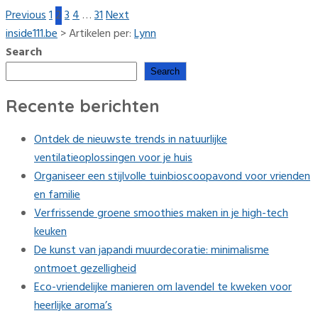
Previous
1
2
3
4
…
31
Next
inside111.be
>
Artikelen per:
Lynn
Search
Search
Recente berichten
Ontdek de nieuwste trends in natuurlijke
ventilatieoplossingen voor je huis
Organiseer een stijlvolle tuinbioscoopavond voor vrienden
en familie
Verfrissende groene smoothies maken in je high-tech
keuken
De kunst van japandi muurdecoratie: minimalisme
ontmoet gezelligheid
Eco-vriendelijke manieren om lavendel te kweken voor
heerlijke aroma’s